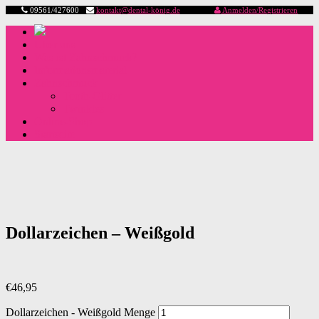
09561/427600
kontakt@dental-könig.de
Anmelden/Registrieren
Über uns
Was ist Zahnschmuck?
Informationsmaterial
Zahnschmuck
Tooth-Glitter
Twinkles
Online-Shop
Startseite
Dollarzeichen – Weißgold
€
46,95
Dollarzeichen - Weißgold Menge