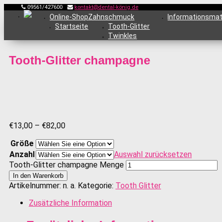
09561/427600
kontakt@dental-könig.de
Online-Shop
Zahnschmuck
Informationsmat
Startseite
Tooth-Glitter
Twinkles
Tooth-Glitter champagne
€
13,00
–
€
82,00
Größe
Anzahl
Auswahl zurücksetzen
Tooth-Glitter champagne Menge
In den Warenkorb
Artikelnummer:
n. a.
Kategorie:
Tooth Glitter
Zusätzliche Information