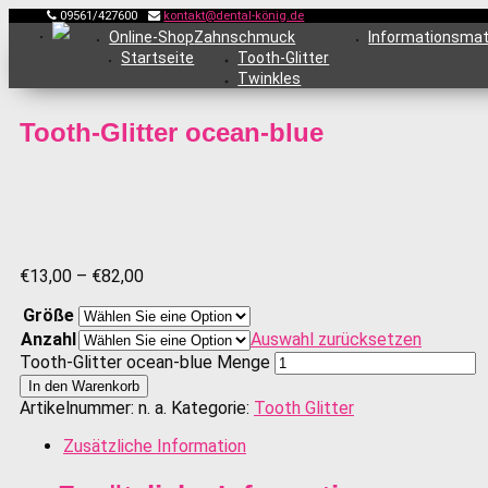
09561/427600
kontakt@dental-könig.de
Online-Shop
Zahnschmuck
Informationsmat
Startseite
Tooth-Glitter
Twinkles
Tooth-Glitter ocean-blue
€
13,00
–
€
82,00
Größe
Anzahl
Auswahl zurücksetzen
Tooth-Glitter ocean-blue Menge
In den Warenkorb
Artikelnummer:
n. a.
Kategorie:
Tooth Glitter
Zusätzliche Information