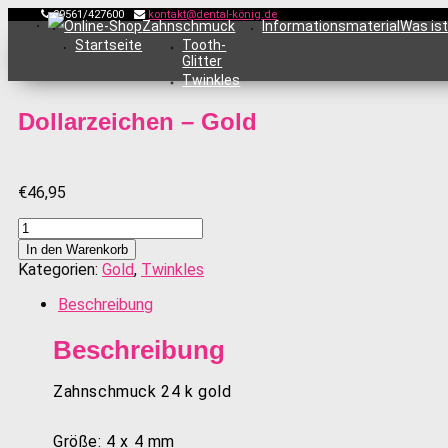
09561/427600
kontakt@dental-könig.de
Online-Shop
Zahnschmuck
Informationsmaterial
Was is
Startseite
Tooth-
Glitter
Twinkles
Dollarzeichen – Gold
€
46,95
Dollarzeichen
-
In den Warenkorb
Gold
Kategorien:
Gold
,
Twinkles
Menge
Beschreibung
Beschreibung
Zahnschmuck 24 k gold
Größe: 4 x 4 mm