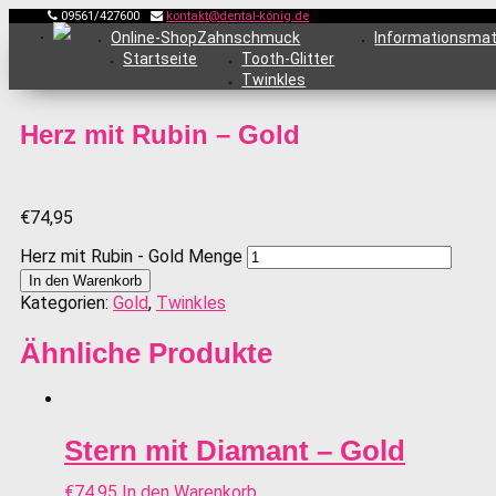
09561/427600
kontakt@dental-könig.de
Online-Shop
Zahnschmuck
Informationsmat
Startseite
Tooth-Glitter
Twinkles
Herz mit Rubin – Gold
€
74,95
Herz mit Rubin - Gold Menge
In den Warenkorb
Kategorien:
Gold
,
Twinkles
Ähnliche Produkte
Stern mit Diamant – Gold
€
74,95
In den Warenkorb