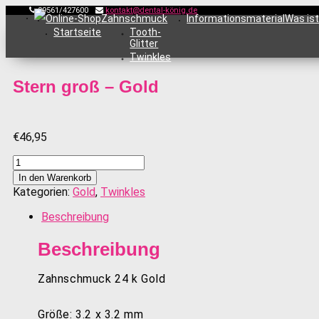
09561/427600
kontakt@dental-könig.de
Online-Shop
Zahnschmuck
Informationsmaterial
Was is
Startseite
Tooth-
Glitter
Twinkles
Stern groß – Gold
€
46,95
Stern
groß
In den Warenkorb
-
Kategorien:
Gold
,
Twinkles
Gold
Menge
Beschreibung
Beschreibung
Zahnschmuck 24 k Gold
Größe: 3.2 x 3.2 mm