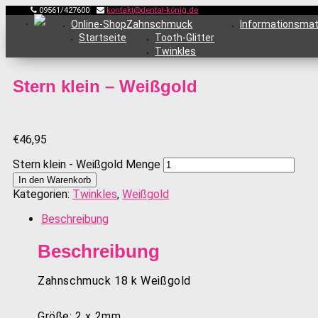
09561/427600
kontakt@dental-könig.de
Online-Shop
Zahnschmuck
Informationsmat
Startseite
Tooth-Glitter
Twinkles
Stern klein – Weißgold
€
46,95
Stern klein - Weißgold Menge
In den Warenkorb
Kategorien:
Twinkles
,
Weißgold
Beschreibung
Beschreibung
Zahnschmuck 18 k Weißgold
Größe: 2 x 2mm