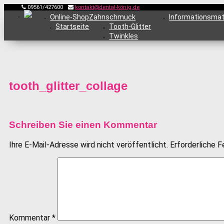
09561/427600
kontakt@dental-könig.de
Online-Shop
Zahnschmuck
Informationsmat
Startseite
Tooth-Glitter
Twinkles
tooth_glitter_collage
Schreiben Sie einen Kommentar
Ihre E-Mail-Adresse wird nicht veröffentlicht.
Erforderliche F
Kommentar
*