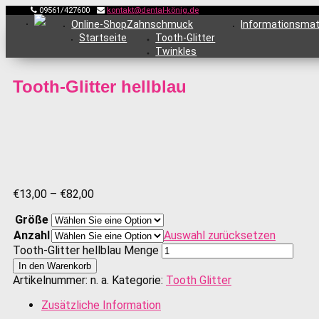
09561/427600
kontakt@dental-könig.de
Online-Shop
Zahnschmuck
Informationsmat
Startseite
Tooth-Glitter
Twinkles
Tooth-Glitter hellblau
€
13,00
–
€
82,00
Größe
Anzahl
Auswahl zurücksetzen
Tooth-Glitter hellblau Menge
In den Warenkorb
Artikelnummer:
n. a.
Kategorie:
Tooth Glitter
Zusätzliche Information