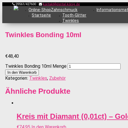
09561/427600
kontakt@dental-könig.de
Online-Shop
Zahnschmuck
Informationsmat
Startseite
Tooth-Glitter
Twinkles
Twinkles Bonding 10ml
€
48,40
Twinkles Bonding 10ml Menge
In den Warenkorb
Kategorien:
Twinkles
,
Zubehör
Ähnliche Produkte
Kreis mit Diamant (0,01ct) – Go
€
74,95
In den Warenkorb